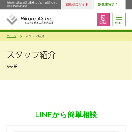
自動車の鈑金塗装、車検のプロ｜創業50年、
福祉改造サイト
鈑金塗装サイト
年間1200台の実績
CALL
MENU
ホーム
スタッフ紹介
スタッフ紹介
Staff
LINEから簡単相談