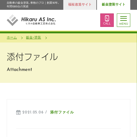
自動車の鈑金塗装、車検のプロ｜創業50年、
福祉改造サイト
鈑金塗装サイト
年間1200台の実績
CALL
MENU
ホーム
鈑金・塗装
添付ファイル
Attachment
2021.05.06 /
添付ファイル