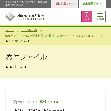
自動車の鈑金塗装、車検のプロ｜創業50年、
福祉改造サイト
鈑金塗装サイト
年間1200台の実績
CALL
MENU
ホーム
ヒカルBLOG
2021年９月 ヒカル自動車社長の何投稿しようか？ ～やってます！SNS！～
IMG_2003_Moment
添付ファイル
Attachment
2021.09.16 /
添付ファイル
IMG_2003_Moment